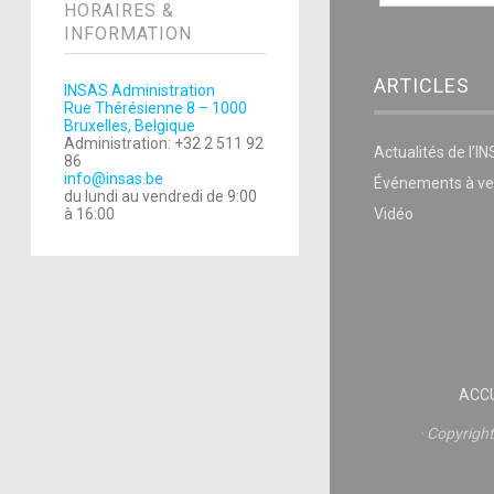
HORAIRES &
INFORMATION
ARTICLES
INSAS Administration
Rue Thérésienne 8 – 1000
Bruxelles, Belgique
Administration: +32 2 511 92
Actualités de l’I
86
info@insas.be
Événements à ve
du lundi au vendredi de 9:00
à 16:00
Vidéo
ACCU
Copyrigh