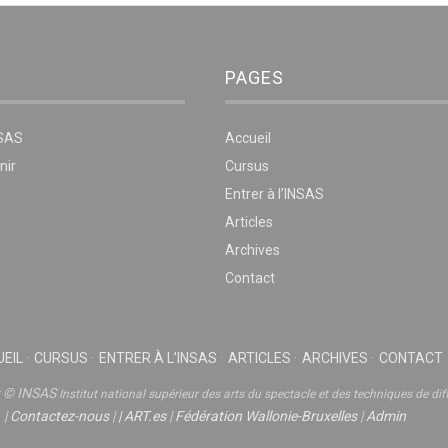
PAGES
NSAS
Accueil
nir
Cursus
Entrer à l’INSAS
Articles
Archives
Contact
EIL
CURSUS
ENTRER À L’INSAS
ARTICLES
ARCHIVES
CONTACT
t © INSAS
Institut national supérieur des arts du spectacle et des techniques de dif
|
Contactez-nous
|
|
ART.es
|
Fédération Wallonie-Bruxelles
|
Admin