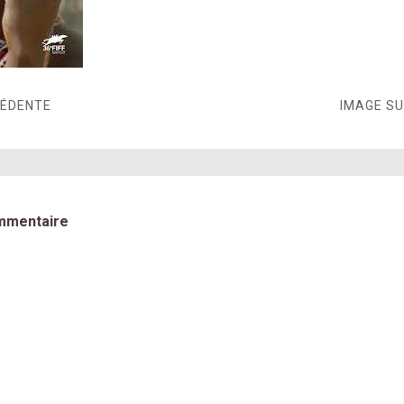
CÉDENTE
IMAGE S
mmentaire