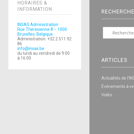
HORAIRES &
INFORMATION
RECHERCH
INSAS Administration
Rue Thérésienne 8 – 1000
Bruxelles, Belgique
Administration: +32 2 511 92
86
info@insas.be
du lundi au vendredi de 9:00
à 16:00
ARTICLES
Actualités de l’I
Événements à ve
Vidéo