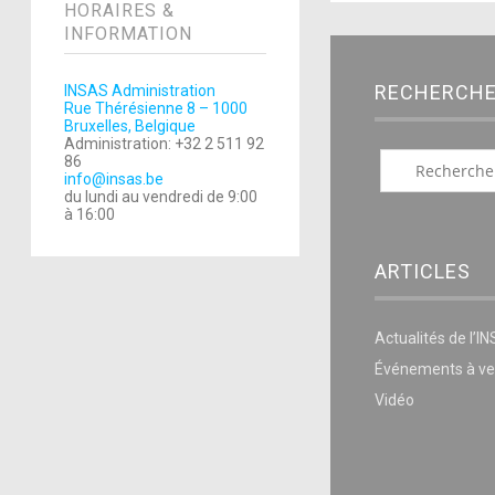
HORAIRES &
INFORMATION
RECHERCH
INSAS Administration
Rue Thérésienne 8 – 1000
Bruxelles, Belgique
Administration: +32 2 511 92
86
info@insas.be
du lundi au vendredi de 9:00
à 16:00
ARTICLES
Actualités de l’I
Événements à ve
Vidéo