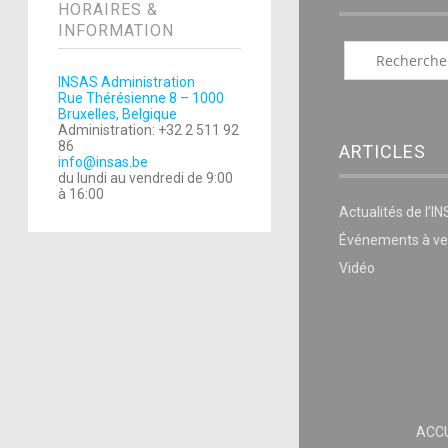
HORAIRES &
INFORMATION
INSAS Administration
Rue Thérésienne 8 – 1000
Bruxelles, Belgique
Administration: +32 2 511 92
86
ARTICLES
info@insas.be
du lundi au vendredi de 9:00
à 16:00
Actualités de l’I
Événements à ve
Vidéo
ACCU