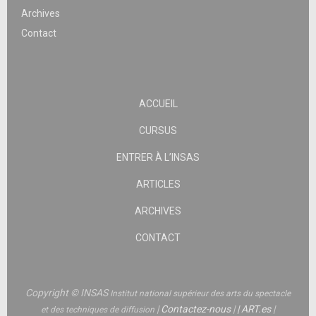
Archives
Contact
ACCUEIL
CURSUS
ENTRER À L’INSAS
ARTICLES
ARCHIVES
CONTACT
Copyright © INSAS
Institut national supérieur des arts du spectacle
|
Contactez-nous
|
|
ART.es
|
et des techniques de diffusion