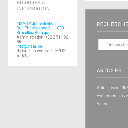
HORAIRES &
INFORMATION
RECHERCH
INSAS Administration
Rue Thérésienne 8 – 1000
Bruxelles, Belgique
Administration: +32 2 511 92
86
info@insas.be
du lundi au vendredi de 9:00
à 16:00
ARTICLES
Actualités de l’I
Événements à ve
Vidéo