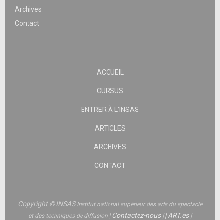
Archives
Contact
ACCUEIL
CURSUS
ENTRER À L’INSAS
ARTICLES
ARCHIVES
CONTACT
Copyright © INSAS
Institut national supérieur des arts du spectacle
|
Contactez-nous
|
|
ART.es
|
et des techniques de diffusion