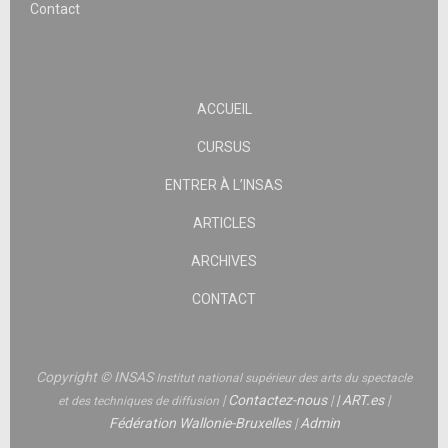
Contact
ACCUEIL
CURSUS
ENTRER À L’INSAS
ARTICLES
ARCHIVES
CONTACT
Copyright © INSAS
Institut national supérieur des arts du spectacle
|
Contactez-nous
|
|
ART.es
|
et des techniques de diffusion
Fédération Wallonie-Bruxelles
|
Admin