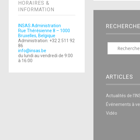
HORAIRES &
INFORMATION
RECHERCH
INSAS Administration
Rue Thérésienne 8 – 1000
Bruxelles, Belgique
Administration: +32 2 511 92
86
info@insas.be
du lundi au vendredi de 9:00
à 16:00
ARTICLES
Actualités de l’I
Événements à ve
Vidéo