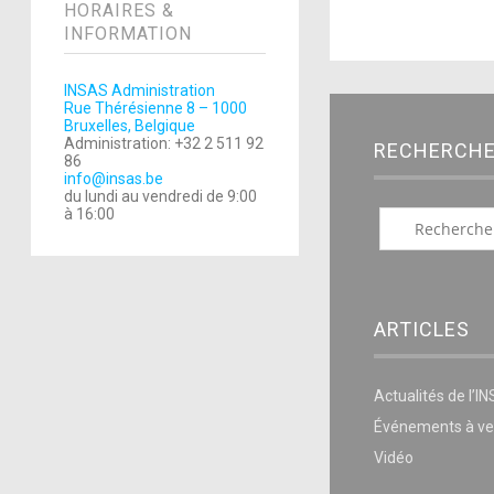
HORAIRES &
INFORMATION
INSAS Administration
Rue Thérésienne 8 – 1000
Bruxelles, Belgique
Administration: +32 2 511 92
RECHERCH
86
info@insas.be
du lundi au vendredi de 9:00
à 16:00
ARTICLES
Actualités de l’I
Événements à ve
Vidéo