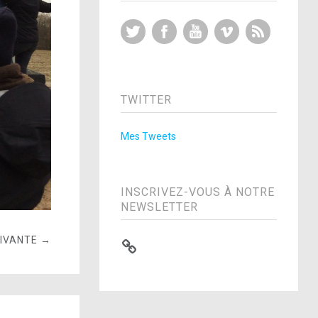
Twitter
Facebook
YouTube
Vimeo
RSS Feed
TWITTER
Mes Tweets
INSCRIVEZ-VOUS À NOTRE
NEWSLETTER
UIVANTE →