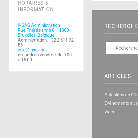
HORAIRES &
INFORMATION
INSAS Administration
RECHERCH
Rue Thérésienne 8 – 1000
Bruxelles, Belgique
Administration: +32 2 511 92
86
info@insas.be
du lundi au vendredi de 9:00
à 16:00
ARTICLES
Actualités de l’I
Événements à ve
Vidéo