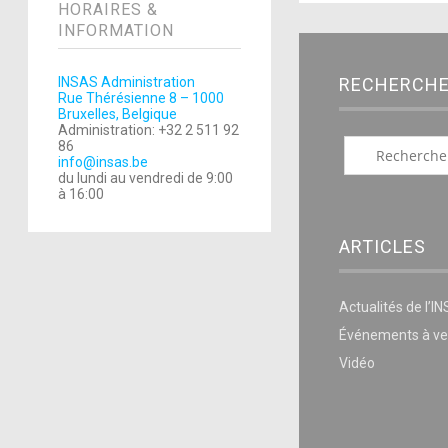
HORAIRES &
INFORMATION
INSAS Administration
RECHERCH
Rue Thérésienne 8 – 1000
Bruxelles, Belgique
Administration: +32 2 511 92
86
info@insas.be
du lundi au vendredi de 9:00
à 16:00
ARTICLES
Actualités de l’I
Événements à ve
Vidéo