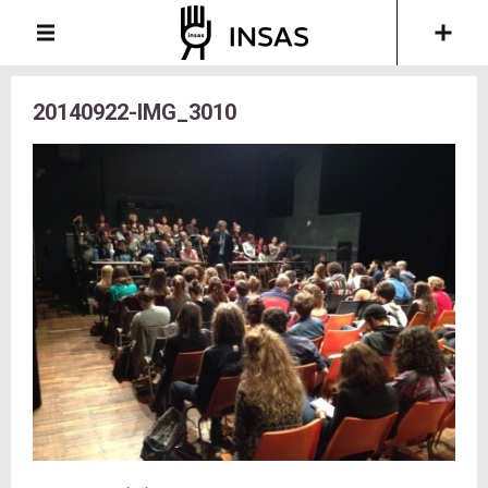
20140922-IMG_3010