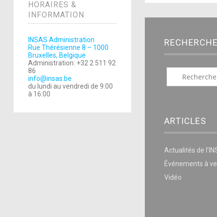
HORAIRES &
INFORMATION
INSAS Administration
RECHERCH
Rue Thérésienne 8 – 1000
Bruxelles, Belgique
Administration: +32 2 511 92
86
info@insas.be
du lundi au vendredi de 9:00
à 16:00
ARTICLES
Actualités de l’I
Événements à ve
Vidéo