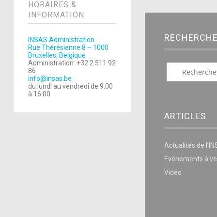
HORAIRES &
INFORMATION
RECHERCH
INSAS Administration
Rue Thérésienne 8 – 1000
Bruxelles, Belgique
Administration: +32 2 511 92
86
info@insas.be
du lundi au vendredi de 9:00
à 16:00
ARTICLES
Actualités de l’I
Événements à ve
Vidéo