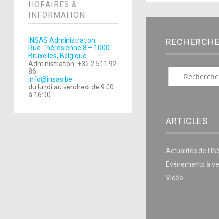
HORAIRES &
INFORMATION
INSAS Administration
RECHERCH
Rue Thérésienne 8 – 1000
Bruxelles, Belgique
Administration: +32 2 511 92
86
info@insas.be
du lundi au vendredi de 9:00
à 16:00
ARTICLES
Actualités de l’I
Événements à ve
Vidéo