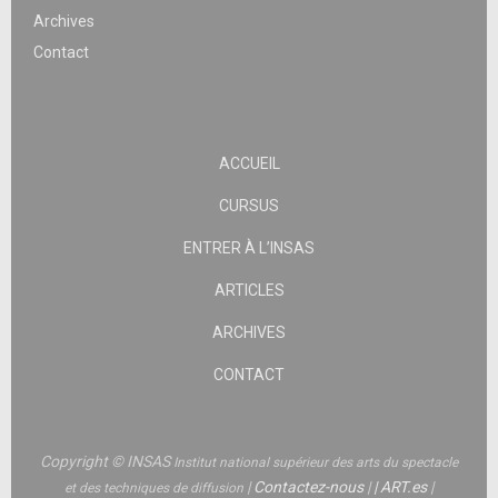
Archives
Contact
ACCUEIL
CURSUS
ENTRER À L’INSAS
ARTICLES
ARCHIVES
CONTACT
Copyright © INSAS
Institut national supérieur des arts du spectacle
|
Contactez-nous
|
|
ART.es
|
et des techniques de diffusion