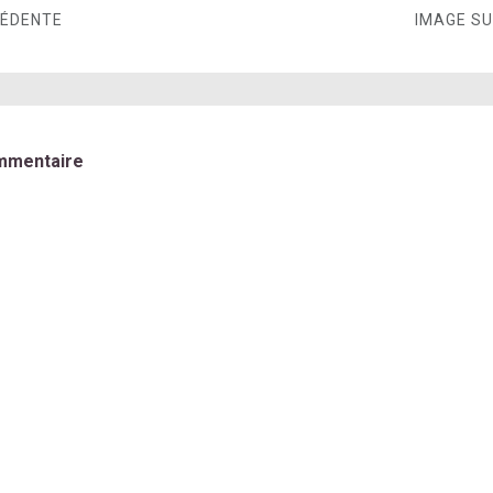
CÉDENTE
IMAGE S
mmentaire