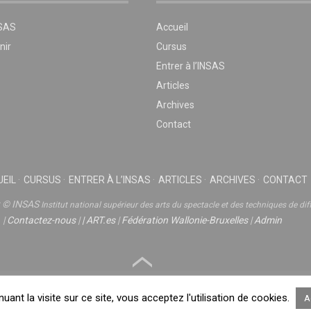
NSAS
Accueil
nir
Cursus
Entrer à l’INSAS
Articles
Archives
Contact
EIL
CURSUS
ENTRER À L’INSAS
ARTICLES
ARCHIVES
CONTACT
t © INSAS
Institut national supérieur des arts du spectacle et des techniques de dif
|
Contactez-nous
|
|
ART.es
|
Fédération Wallonie-Bruxelles
|
Admin
nuant la visite sur ce site, vous acceptez l'utilisation de cookies.
A