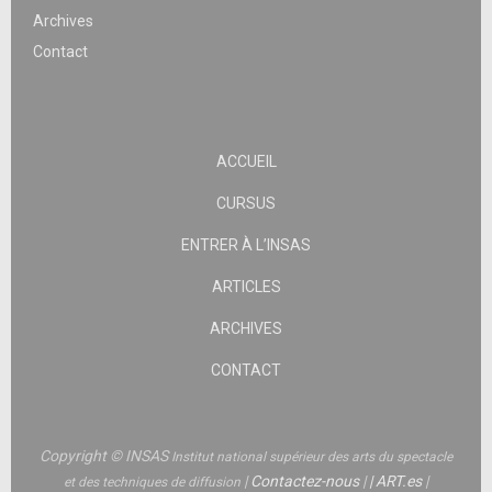
Archives
Contact
ACCUEIL
CURSUS
ENTRER À L’INSAS
ARTICLES
ARCHIVES
CONTACT
Copyright © INSAS
Institut national supérieur des arts du spectacle
|
Contactez-nous
|
|
ART.es
|
et des techniques de diffusion