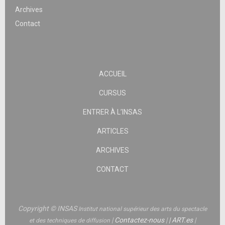
Archives
Contact
ACCUEIL
CURSUS
ENTRER À L’INSAS
ARTICLES
ARCHIVES
CONTACT
Copyright © INSAS
Institut national supérieur des arts du spectacle
|
Contactez-nous
|
|
ART.es
|
et des techniques de diffusion