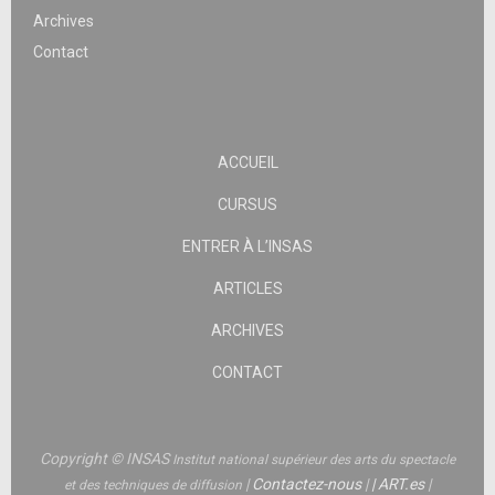
Archives
Contact
ACCUEIL
CURSUS
ENTRER À L’INSAS
ARTICLES
ARCHIVES
CONTACT
Copyright © INSAS
Institut national supérieur des arts du spectacle
|
Contactez-nous
|
|
ART.es
|
et des techniques de diffusion