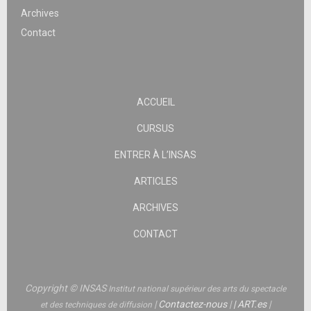
Archives
Contact
ACCUEIL
CURSUS
ENTRER À L’INSAS
ARTICLES
ARCHIVES
CONTACT
Copyright © INSAS
Institut national supérieur des arts du spectacle
|
Contactez-nous
|
|
ART.es
|
et des techniques de diffusion