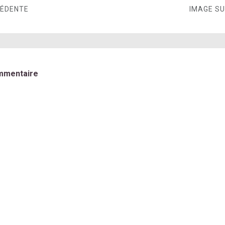
CÉDENTE
IMAGE S
mmentaire