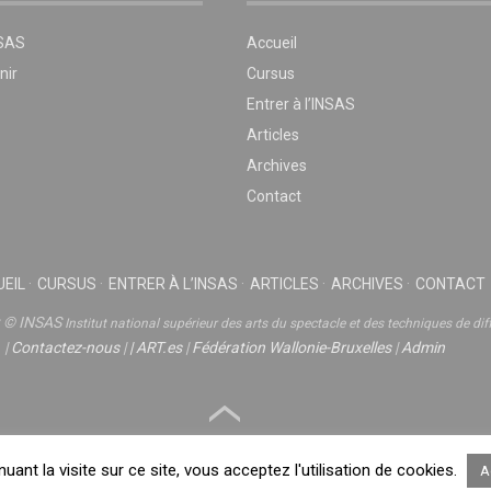
NSAS
Accueil
nir
Cursus
Entrer à l’INSAS
Articles
Archives
Contact
EIL
CURSUS
ENTRER À L’INSAS
ARTICLES
ARCHIVES
CONTACT
t © INSAS
Institut national supérieur des arts du spectacle et des techniques de dif
|
Contactez-nous
|
|
ART.es
|
Fédération Wallonie-Bruxelles
|
Admin
nuant la visite sur ce site, vous acceptez l'utilisation de cookies.
A