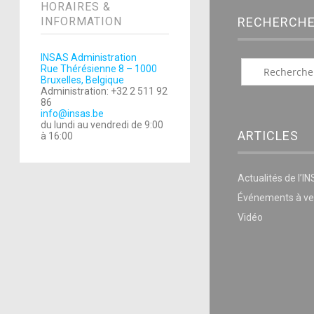
HORAIRES &
INFORMATION
RECHERCH
INSAS Administration
Rue Thérésienne 8 – 1000
Bruxelles, Belgique
Administration: +32 2 511 92
86
info@insas.be
du lundi au vendredi de 9:00
ARTICLES
à 16:00
Actualités de l’I
Événements à ve
Vidéo