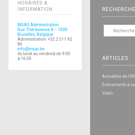
HORAIRES &
RECHERCH
INFORMATION
INSAS Administration
Rue Thérésienne 8 – 1000
Bruxelles, Belgique
Administration: +32 2 511 92
86
info@insas.be
du lundi au vendredi de 9:00
ARTICLES
à 16:00
Actualités de l’I
Événements à ve
Vidéo