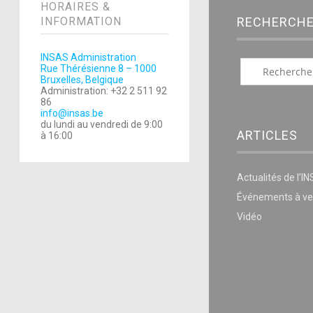
HORAIRES &
RECHERCH
INFORMATION
INSAS Administration
Rue Thérésienne 8 – 1000
Bruxelles, Belgique
Administration: +32 2 511 92
86
info@insas.be
du lundi au vendredi de 9:00
ARTICLES
à 16:00
Actualités de l’I
Événements à ve
Vidéo