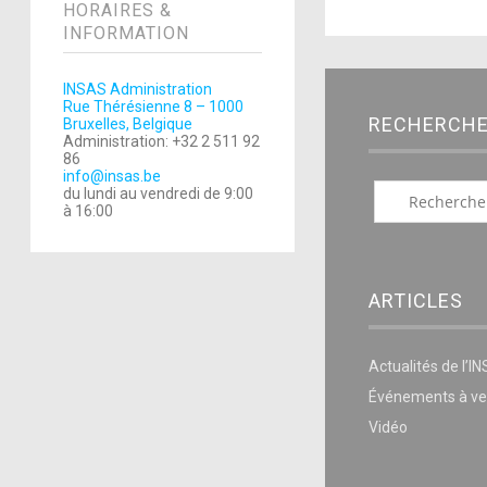
HORAIRES &
INFORMATION
INSAS Administration
Rue Thérésienne 8 – 1000
RECHERCH
Bruxelles, Belgique
Administration: +32 2 511 92
86
info@insas.be
du lundi au vendredi de 9:00
à 16:00
ARTICLES
Actualités de l’I
Événements à ve
Vidéo