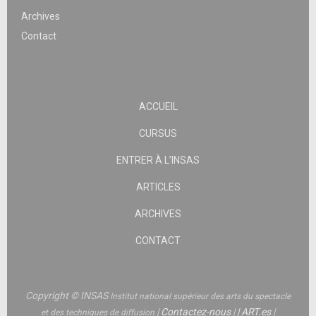
Archives
Contact
ACCUEIL
CURSUS
ENTRER À L’INSAS
ARTICLES
ARCHIVES
CONTACT
Copyright © INSAS
Institut national supérieur des arts du spectacle
|
Contactez-nous
|
|
ART.es
|
et des techniques de diffusion