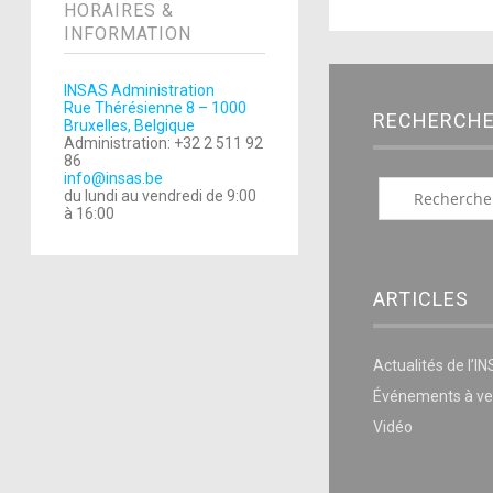
HORAIRES &
INFORMATION
INSAS Administration
Rue Thérésienne 8 – 1000
RECHERCH
Bruxelles, Belgique
Administration: +32 2 511 92
86
info@insas.be
du lundi au vendredi de 9:00
à 16:00
ARTICLES
Actualités de l’I
Événements à ve
Vidéo