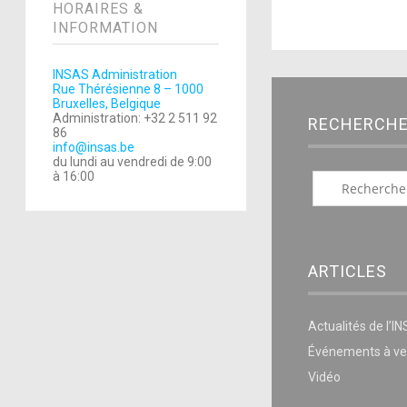
HORAIRES &
INFORMATION
INSAS Administration
Rue Thérésienne 8 – 1000
Bruxelles, Belgique
Administration: +32 2 511 92
RECHERCH
86
info@insas.be
du lundi au vendredi de 9:00
à 16:00
ARTICLES
Actualités de l’I
Événements à ve
Vidéo