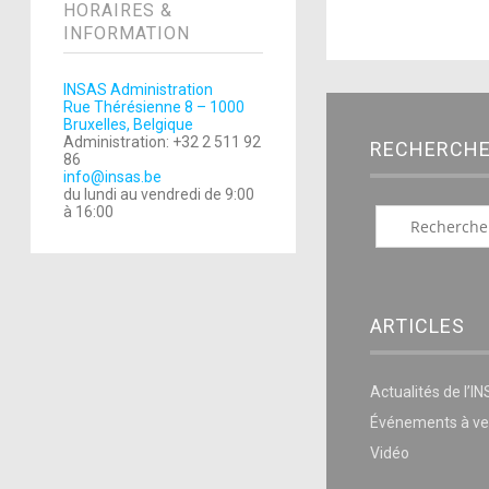
HORAIRES &
INFORMATION
INSAS Administration
Rue Thérésienne 8 – 1000
Bruxelles, Belgique
Administration: +32 2 511 92
RECHERCH
86
info@insas.be
du lundi au vendredi de 9:00
à 16:00
ARTICLES
Actualités de l’I
Événements à ve
Vidéo