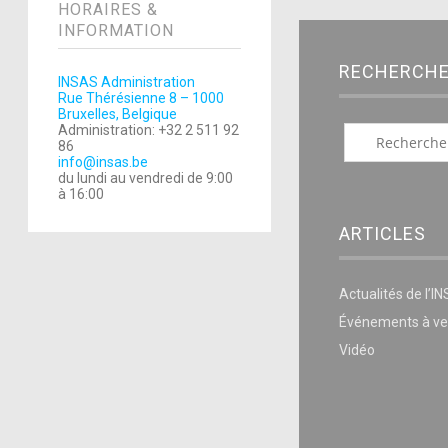
HORAIRES &
INFORMATION
RECHERCH
INSAS Administration
Rue Thérésienne 8 – 1000
Bruxelles, Belgique
Administration: +32 2 511 92
86
info@insas.be
du lundi au vendredi de 9:00
à 16:00
ARTICLES
Actualités de l’I
Événements à ve
Vidéo