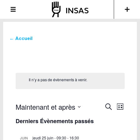
← Accueil
Il n’y a pas de évènements à venir.
Maintenant et après
Recherche
Navigati
Recherche
List
de
et
Sélectionnez
vues
Derniers Évènements passés
une
navigation
Évèneme
date.
de
vues
jeudi 25 juin - 09:30
-
16:30
JUIN