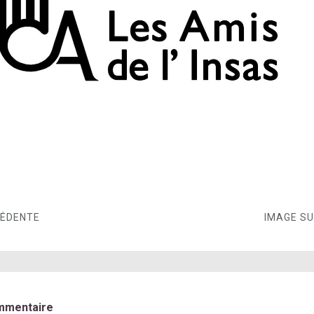
CÉDENTE
IMAGE S
mmentaire