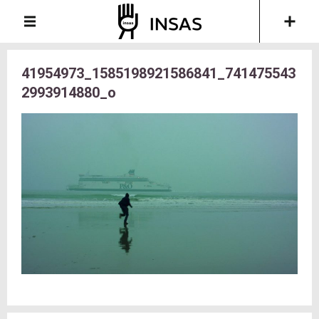
41954973_1585198921586841_741475543
2993914880_o