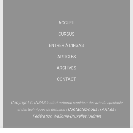
ACCUEIL
CURSUS
ENTRER À L’INSAS
ARTICLES
ARCHIVES
CONTACT
Copyright © INSAS
Institut national supérieur des arts du spectacle
|
Contactez-nous
|
|
ART.es
|
et des techniques de diffusion
Fédération Wallonie-Bruxelles
|
Admin