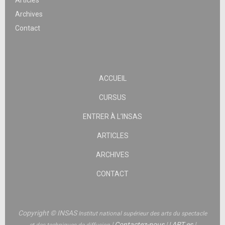
Articles
Archives
Contact
ACCUEIL
CURSUS
ENTRER À L’INSAS
ARTICLES
ARCHIVES
CONTACT
Copyright © INSAS
Institut national supérieur des arts du spectacle
|
Contactez-nous
|
|
ART.es
|