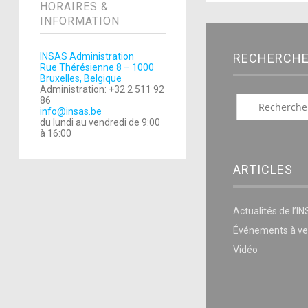
HORAIRES &
INFORMATION
RECHERCH
INSAS Administration
Rue Thérésienne 8 – 1000
Bruxelles, Belgique
Administration: +32 2 511 92
86
info@insas.be
du lundi au vendredi de 9:00
à 16:00
ARTICLES
Actualités de l’I
Événements à ve
Vidéo