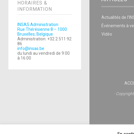
HORAIRES &
INFORMATION
Actualités de l’I
INSAS Administration
Événements à ve
Rue Thérésienne 8 – 1000
Bruxelles, Belgique
Vidéo
Administration: +32 2 511 92
86
info@insas.be
du lundi au vendredi de 9:00
à 16:00
ACCU
Copyrigh