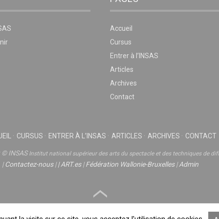
NSAS
Accueil
nir
Cursus
Entrer à l’INSAS
Articles
Archives
Contact
EIL
CURSUS
ENTRER À L’INSAS
ARTICLES
ARCHIVES
CONTACT
t © INSAS
Institut national supérieur des arts du spectacle et des techniques de dif
|
Contactez-nous
|
|
ART.es
|
Fédération Wallonie-Bruxelles
|
Admin