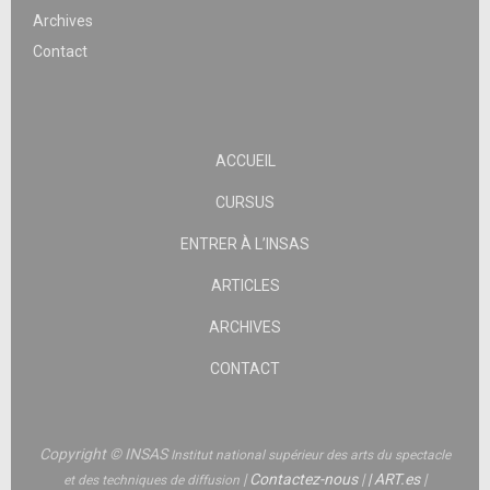
Archives
Contact
ACCUEIL
CURSUS
ENTRER À L’INSAS
ARTICLES
ARCHIVES
CONTACT
Copyright © INSAS
Institut national supérieur des arts du spectacle
|
Contactez-nous
|
|
ART.es
|
et des techniques de diffusion