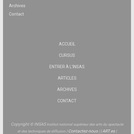
Archives
Contact
ACCUEIL
CURSUS
ENTRER À L’INSAS
ARTICLES
ARCHIVES
CONTACT
Copyright © INSAS
Institut national supérieur des arts du spectacle
|
Contactez-nous
|
|
ART.es
|
et des techniques de diffusion