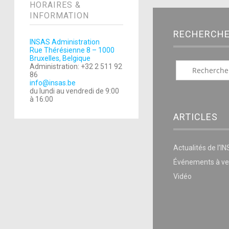
HORAIRES &
INFORMATION
RECHERCH
INSAS Administration
Rue Thérésienne 8 – 1000
Bruxelles, Belgique
Administration: +32 2 511 92
86
info@insas.be
du lundi au vendredi de 9:00
à 16:00
ARTICLES
Actualités de l’I
Événements à ve
Vidéo