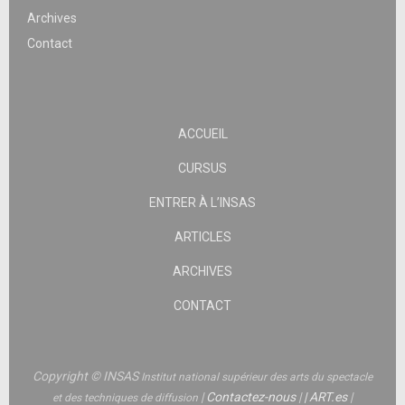
Archives
Contact
ACCUEIL
CURSUS
ENTRER À L’INSAS
ARTICLES
ARCHIVES
CONTACT
Copyright © INSAS
Institut national supérieur des arts du spectacle
|
Contactez-nous
|
|
ART.es
|
et des techniques de diffusion