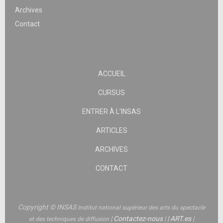
Archives
Contact
ACCUEIL
CURSUS
ENTRER À L’INSAS
ARTICLES
ARCHIVES
CONTACT
Copyright © INSAS
Institut national supérieur des arts du spectacle
|
Contactez-nous
|
|
ART.es
|
et des techniques de diffusion