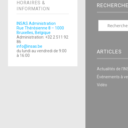
HORAIRES &
RECHERCH
INFORMATION
INSAS Administration
Rue Thérésienne 8 – 1000
Bruxelles, Belgique
Administration: +32 2 511 92
86
info@insas.be
du lundi au vendredi de 9:00
ARTICLES
à 16:00
Actualités de l’I
Événements à ve
Vidéo