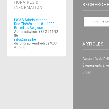
HORAIRES &
RECHERCH
INFORMATION
INSAS Administration
Rue Thérésienne 8 – 1000
Bruxelles, Belgique
Administration: +32 2 511 92
86
info@insas.be
ARTICLES
du lundi au vendredi de 9:00
à 16:00
Actualités de l’I
Événements à ve
Vidéo