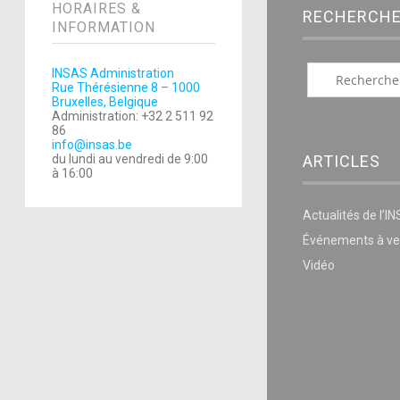
HORAIRES &
RECHERCH
INFORMATION
INSAS Administration
Rue Thérésienne 8 – 1000
Bruxelles, Belgique
Administration: +32 2 511 92
86
info@insas.be
ARTICLES
du lundi au vendredi de 9:00
à 16:00
Actualités de l’I
Événements à ve
Vidéo