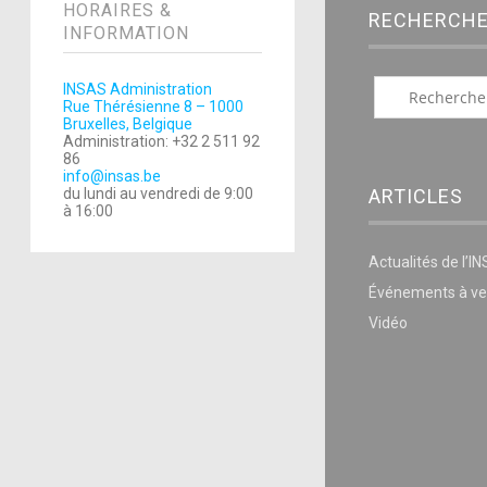
HORAIRES &
RECHERCH
INFORMATION
INSAS Administration
Rue Thérésienne 8 – 1000
Bruxelles, Belgique
Administration: +32 2 511 92
86
info@insas.be
ARTICLES
du lundi au vendredi de 9:00
à 16:00
Actualités de l’I
Événements à ve
Vidéo