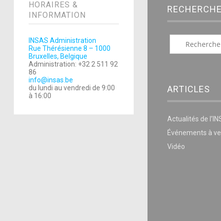
HORAIRES &
RECHERCH
INFORMATION
INSAS Administration
Rue Thérésienne 8 – 1000
Bruxelles, Belgique
Administration: +32 2 511 92
86
info@insas.be
du lundi au vendredi de 9:00
ARTICLES
à 16:00
Actualités de l’I
Événements à ve
Vidéo