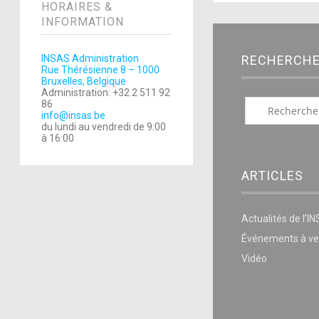
HORAIRES &
INFORMATION
RECHERCH
INSAS Administration
Rue Thérésienne 8 – 1000
Bruxelles, Belgique
Administration: +32 2 511 92
86
info@insas.be
du lundi au vendredi de 9:00
à 16:00
ARTICLES
Actualités de l’I
Événements à ve
Vidéo